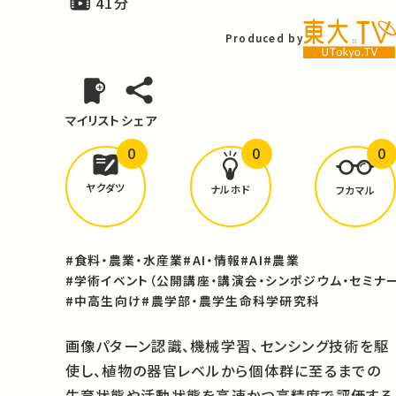
41分
Produced by
マイリスト
シェア
0
0
0
どんな学びが
ありましたか？
ヤクダツ
ナルホド
フカマル
#食料・農業・水産業
#AI・情報
#AI
#農業
#学術イベント（公開講座・講演会・シンポジウム・セミナー
#中高生向け
#農学部・農学生命科学研究科
画像パターン認識、機械学習、センシング技術を駆
使し、植物の器官レベルから個体群に至るまでの
生育状態や活動状態を高速かつ高精度で評価する