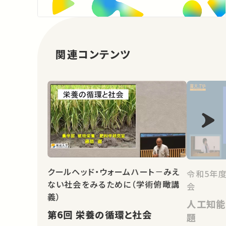
関連コンテンツ
クールヘッド・ウォームハート－みえ
令和5年
ない社会をみるために（学術俯瞰講
会
義）
人工知能
第6回 栄養の循環と社会
題