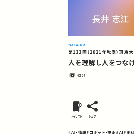
2021年 開講
第133回（2021年秋季）東京
人を理解し人をつな
43分
マイリスト
シェア
#AI・情報
#ロボット・技術
#AI
#脳