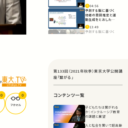
04:56
予測する脳に基づく
他者の意図推定と運
動生成をとおした学
習による能力の向上
13:49
予測する脳に基づく
利他的行動の創発
20:13
本日の話題2.への導
入
21:57
第133回（2021年秋季）東京大学公開講
予測する脳に基づく
座「繋がる」
ASD仮説と予測の
y
変調を再現する神経
回路モデル
25:58
コンテンツ一覧
0
0
神経回路モデルを用
いた描画実験
フカマル
子どもたちは繋がれる
29:26
か：インクルーシブ教育
描画実験におけるロ
の課題と展望
ボットの動きと変調
による個性創発
人と社会を繋いで超高齢