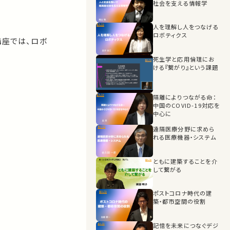
社会を支える情報学
34:51
ロボット研究から明
らかになる人と人が
人を理解し人をつなげる
つながる仕組み
ロボティクス
講座では、ロボ
35:47
まとめ
死生学と応用倫理にお
ける『繋がり』という課題
41:58
エンドタイトル
隔離によりつながる命：
中国のCOVID-19対応を
中心に
43:13
遠隔医療分野に求めら
れる医療機器・システム
ともに建築することを介
して繋がる
ポストコロナ時代の建
築・都市空間の役割
記憶を未来につなぐデジ