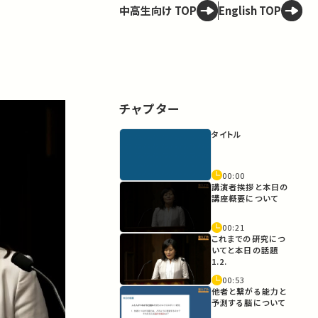
中高生向け TOP
English TOP
チャプター
タイトル
00:00
講演者挨拶と本日の
講座概要について
00:21
これまでの研究につ
いてと本日の話題
1.2.
00:53
他者と繋がる能力と
予測する脳について