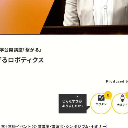
大学公開講座「繋がる」
げるロボティクス
Produced b
0
どんな学びが
ヤクダツ
ナルホド
ありましたか？
科学
#学術イベント（公開講座・講演会・シンポジウム・セミナー）