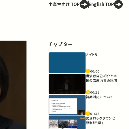
中高生向け TOP
English TOP
チャプター
タイトル
00:00
講演者自己紹介と本
日の講座内容の説明
00:21
初期対応について
01:38
武漢ロックダウンと
原則「四早」