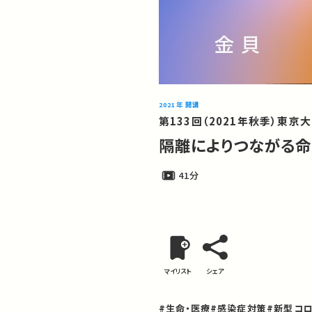
2021年 開講
第133回（2021年秋季）東京
隔離によりつながる命：
41分
マイリスト
シェア
#生命・医療
#感染症対策
#新型コ