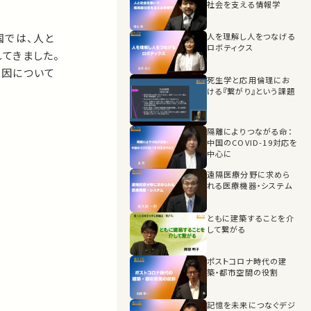
社会を支える情報学
39:11
エンドタイトル
国では、人と
人を理解し人をつなげる
ロボティクス
てきました。
41:41
要因について
死生学と応用倫理にお
ける『繋がり』という課題
隔離によりつながる命：
中国のCOVID-19対応を
中心に
遠隔医療分野に求めら
れる医療機器・システム
ともに建築することを介
して繋がる
ポストコロナ時代の建
築・都市空間の役割
記憶を未来につなぐデジ