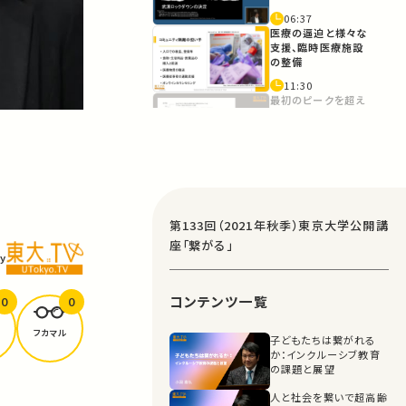
06:37
医療の逼迫と様々な
支援、臨時医療施設
の整備
11:30
最初のピークを超え
たデータから見るロ
ックダウンと「四早」
18:32
ロックダウンの解除
と経済活動の再開、
COVID-19対応の
ニューノーマル
24:26
第133回（2021年秋季）東京大学公開講
ヘルスコード・通信ビ
座「繋がる」
ッグデータ行程カー
y
ドの活用と、ワクチン
接種の普及について
28:51
コンテンツ一覧
0
0
デルタ変異株の感染
拡大及びその特徴、
もたらした挑戦
フカマル
子どもたちは繋がれる
33:37
か：インクルーシブ教育
評価と課題
の課題と展望
人と社会を繋いで超高齢