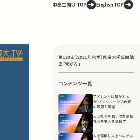
中高生向け TOP
English TOP
第133回（2021年秋季）東京大学公開講
座「繋がる」
コンテンツ一覧
子どもたちは繋がれる
か：インクルーシブ教育
の課題と展望
人と社会を繋いで超高齢
社会を支える情報学
人を理解し人をつなげる