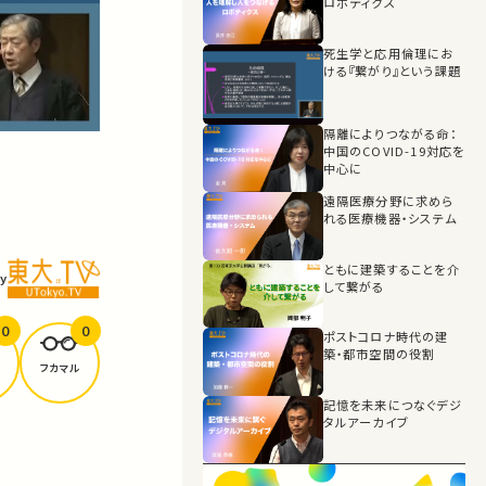
ロボティクス
死生学と応用倫理にお
ける『繋がり』という課題
隔離によりつながる命：
中国のCOVID-19対応を
中心に
遠隔医療分野に求めら
れる医療機器・システム
ともに建築することを介
y
して繋がる
0
0
ポストコロナ時代の建
築・都市空間の役割
フカマル
記憶を未来につなぐデジ
タルアーカイブ