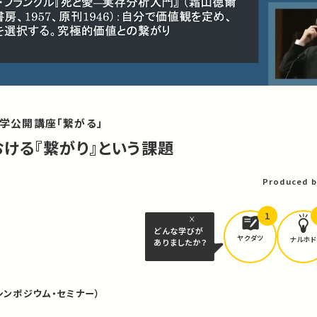
大学公開講座「繋がる」
ける『繋がり』という課題
Produced b
1
どんな学びが
ヤクダツ
ナルホド
ありましたか？
シンポジウム・セミナー）