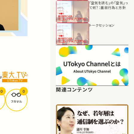
「空気を読む」の「空気」っ
て何？：面目行為と方針
トークセッション
y
関連コンテンツ
0
0
フカマル