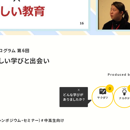
グラム 第6回
しい学びと出会い
Produced b
0
どんな学びが
ヤクダツ
ナルホド
ありましたか？
シンポジウム・セミナー）
#中高生向け