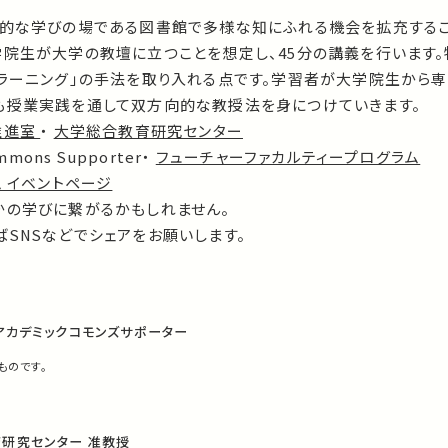
発的な学びの場である図書館で多様な知にふれる機会を拡充する
学院生が大学の教壇に立つことを想定し、45分の講義を行います
ブラーニング」の手法を取り入れる点です。学習者が大学院生から
も授業実践を通して双方向的な教授法を身につけていきます。
推進室
・
大学総合教育研究センター
mons Supporter・
フューチャーファカルティープログラム
 イベントページ
かの学びに繋がるかもしれません。
SNSなどでシェアをお願いします。
アカデミックコモンズサポーター
ものです。
研究センター 准教授