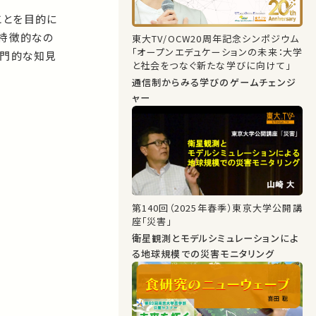
ことを目的に
。特徴的なの
東大TV/OCW20周年記念シンポジウム
「オープンエデュケーションの未来：大学
専門的な知見
と社会をつなぐ新たな学びに向けて」
通信制からみる学びのゲームチェンジ
ャー
第140回（2025年春季）東京大学公開講
座「災害」
衛星観測とモデルシミュレーションによ
る地球規模での災害モニタリング