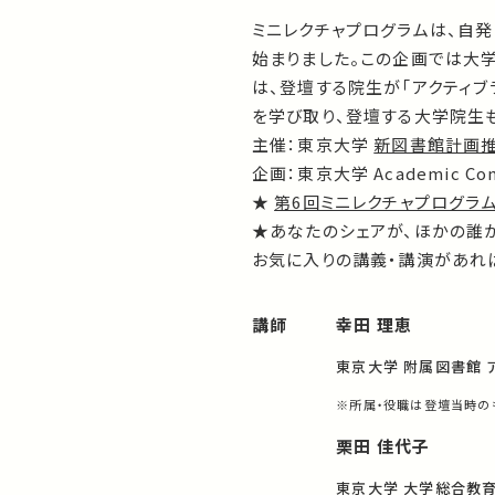
ミニレクチャプログラムは、自
始まりました。この企画では大
は、登壇する院生が「アクティ
を学び取り、登壇する大学院生
主催：東京大学
新図書館計画
企画：東京大学 Academic Com
★
第6回ミニレクチャプログラム
★あなたのシェアが、ほかの誰
お気に入りの講義・講演があれば
講師
幸田 理恵
東京大学 附属図書館 
※所属・役職は登壇当時の
栗田 佳代子
東京大学 大学総合教育