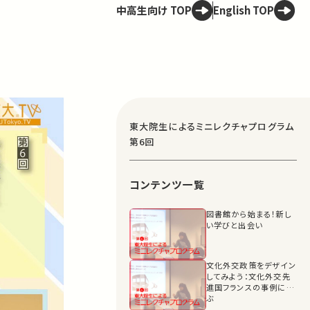
中高生向け TOP
English TOP
東大院生によるミニレクチャプログラム
第6回
コンテンツ一覧
図書館から始まる！新し
い学びと出会い
文化外交政策をデザイン
してみよう：文化外交先
進国フランスの事例に学
ぶ