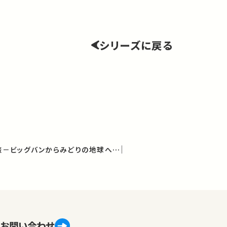
シリーズに戻る
137億年の「物質」の旅－ビッグバンからみどりの地球へ（学術俯瞰講義）
お問い合わせ