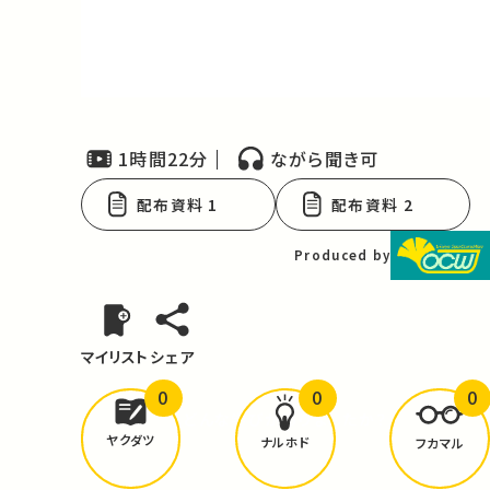
Video
1時間22分
ながら聞き可
配布資料 1
配布資料 2
Produced by
マイリスト
シェア
0
0
0
どんな学びが
ありましたか？
ヤクダツ
ナルホド
フカマル