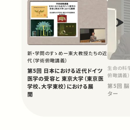
新・学問のすゝめー東大教授たちの近
代（学術俯瞰講義）
生命の科
第5回 日本における近代ドイツ
俯瞰講義
医学の受容と 東京大学（東京医
第5回 脳・神経の働きと分子モー
学校、大学東校）における展
ター
開