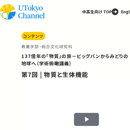
中高生向け TOP
Engl
コンテンツ
教養学部・総合文化研究科
137億年の「物質」の旅－ビッグバンからみどりの
地球へ（学術俯瞰講義）
第7回 | 物質と生体機能
Play