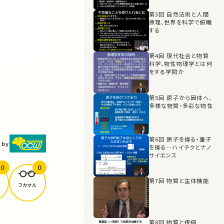
第3回 自然法則と人間
原理、世界を科学で俯瞰
する
第4回 現代社会と物質
科学、物性物理学とは何
をする学問か
第5回 原子から固体へ、
多様な物質・多彩な物性
第6回 原子を操る・量子
 by
を操る―ハイテクとナノ
サイエンス
0
0
第7回 物質と生体機能
フカマル
第8回 物質と疾病