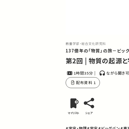
教養学部・総合文化研究科
137億年の「物質」の旅－ビッ
第2回 | 物質の起源
1時間35分
ながら聞き
配布資料 1
マイリスト
シェア
#宇宙・物理
#宇宙
#ビッグバン
#東