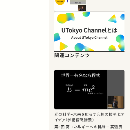
関連コンテンツ
光の科学−未来を照らす究極の技術とア
イデア（学術俯瞰講義）
第8回 高エネルギーへの挑戦－高強度