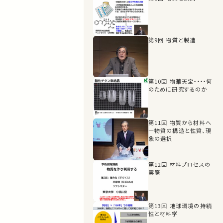
第9回 物質と製造
第10回 物華天宝・・・・何
のために研究するのか
第11回 物質から材料へ
―物質の構造と性質、現
象の選択
第12回 材料プロセスの
実際
第13回 地球環境の持続
性と材料学