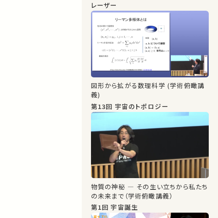
レーザー
図形から拡がる数理科学 (学術俯瞰講
義)
第13回 宇宙のトポロジー
物質の神秘 ― その生い立ちから私たち
の未来まで（学術俯瞰講義）
第1回 宇宙誕生