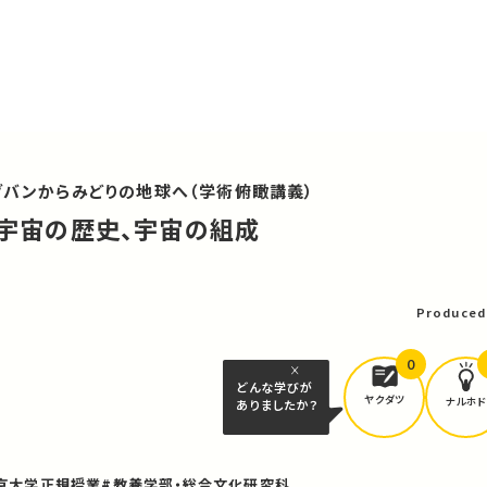
グバンからみどりの地球へ（学術俯瞰講義）
と宇宙の歴史、宇宙の組成
可
Produced
0
どんな学びが
ヤクダツ
ナルホド
ありましたか？
京大学正規授業
#教養学部・総合文化研究科