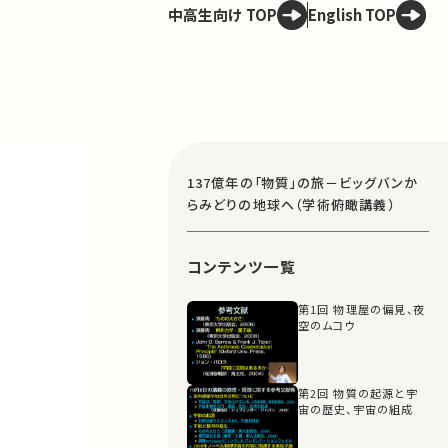
中高生向け TOP
English TOP
137億年の「物質」の旅－ビッグバンか
らみどりの地球へ（学術俯瞰講義）
コンテンツ一覧
第1回 物理屋の偏見、夜
空のムコウ
第2回 物質の起源と宇
宙の歴史、宇宙の組成