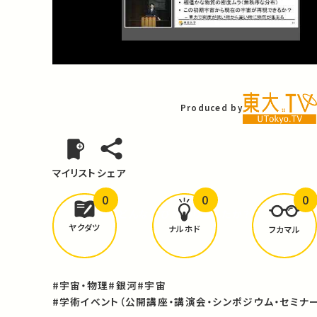
Video
Produced by
マイリスト
シェア
0
0
0
どんな学びが
ありましたか？
ヤクダツ
ナルホド
フカマル
#宇宙・物理
#銀河
#宇宙
#学術イベント（公開講座・講演会・シンポジウム・セミナー