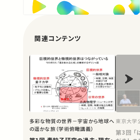
関連コンテンツ
多彩な物質の世界－宇宙から地球へ
東京大学
の遥かな旅（学術俯瞰講義）
第3回 「はやぶさ」にみる、だまし
第1回 素粒子研究の過去・現在・