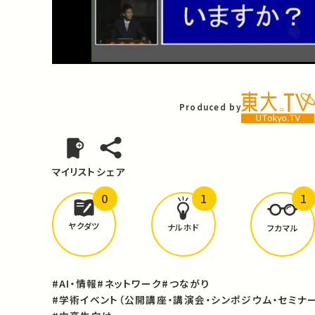
Video
Produced by
マイリスト
シェア
0
1
1
どんな学びが
ありましたか？
ヤクダツ
ナルホド
フカマル
#AI・情報
#ネットワーク
#つながり
#学術イベント（公開講座・講演会・シンポジウム・セミナー