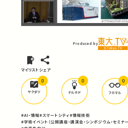
Video
Produced by
マイリスト
シェア
0
0
0
どんな学びが
ありましたか？
ヤクダツ
ナルホド
フカマル
#AI・情報
#スマートシティ
#情報技術
#学術イベント（公開講座・講演会・シンポジウム・セミナー