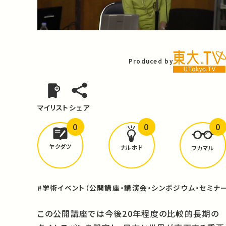
Video
Produced by
マイリスト
シェア
0
0
0
どんな学びが
ありましたか？
ヤクダツ
ナルホド
フカマル
#学術イベント（公開講座・講演会・シンポジウム・セミナー
この公開講座では今後20年程度の比較的長期の