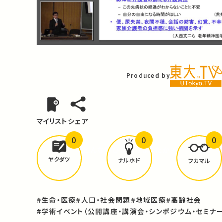
Video
Produced by
マイリスト
シェア
0
0
0
どんな学びが
ありましたか？
ヤクダツ
ナルホド
フカマル
#生命・医療
#人口・社会問題
#地域医療
#高齢社会
#学術イベント（公開講座・講演会・シンポジウム・セミナー