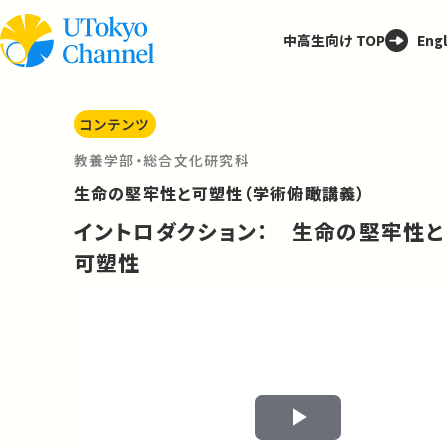
中高生向け TOP
Engl
コンテンツ
教養学部・総合文化研究科
生命の堅牢性と可塑性（学術俯瞰講義）
イントロダクション： 生命の堅牢性と
可塑性
Play