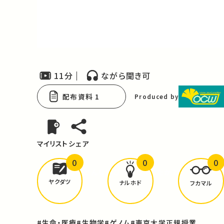
Video
11分
ながら聞き可
配布資料 1
Produced by
マイリスト
シェア
0
0
0
どんな学びが
ありましたか？
ヤクダツ
ナルホド
フカマル
#生命・医療
#生物学
#ゲノム
#東京大学正規授業