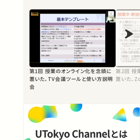
第1回 授業のオンライン化を念頭に
第2回 授業のオンライン化を念頭に
置いた、TV会議ツールと使い方説明
置いた、Z
会