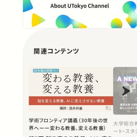
関連コンテンツ
学術フロンティア講義（30年後の世
大学総合
界へーー変わる教養、変える教養）
ート・スタ