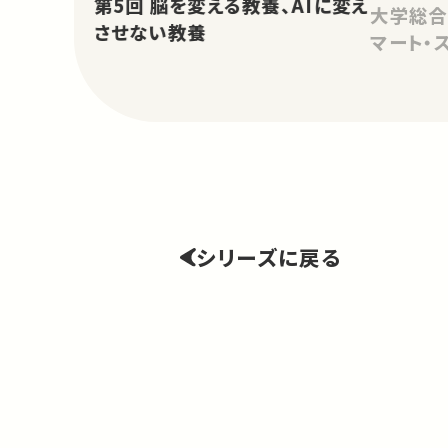
第5回 脳を変える教養、AIに変え
大学総合
させない教養
マート・
シリーズに戻る