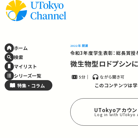
2022年 開講
ホーム
令和3年度学生表彰：総長賞授
検索
微生物型ロドプシン
マイリスト
シリーズ一覧
5分
ながら聞き可
このコンテンツは学
特集・
コラム
UTokyoアカウ
Log in with UTokyo