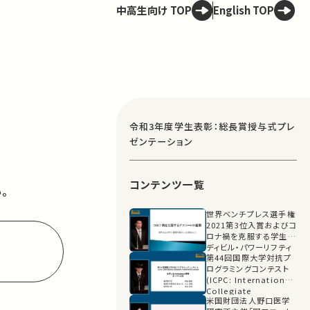
中高生向け TOP
English TOP
令和3年度学生表彰：総長賞授与式プレ
ゼンテーション
コンテンツ一覧
。
世界ベンチプレス選手権
2021第3位入賞およびコ
ロナ禍を克服する学生ボ
ディビル・パワーリフティ
第44回国際大学対抗プ
ング連盟代表としての指
ログラミングコンテスト
導的活動
(ICPC: International
Collegiate
米国財団法人野口医学
Programming