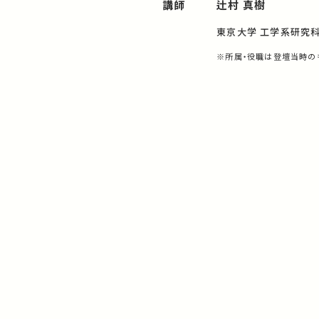
講師
辻村 真樹
東京大学 工学系研究
※所属・役職は登壇当時の