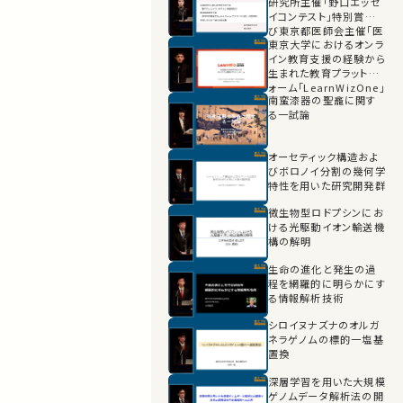
研究所主催「野口エッセ
Contest)世界大会
イコンテスト」特別賞及
Invitational 優勝 金
び東京都医師会主催「医
メダル受賞
東京大学におけるオンラ
学生懸賞論文Student
イン教育支援の経験から
Doctorプラタナス大賞」
生まれた教育プラットフ
大賞受賞と多岐にわたる
ォーム「LearnWizOne」
一連の社会活動
南蛮漆器の聖龕に関す
の開発とその評価として
る一試論
のEdTech分野における
世界最大の国際コンテス
ト部門優勝
オーセティック構造およ
びボロノイ分割の幾何学
特性を用いた研究開発群
微生物型ロドプシンにお
ける光駆動イオン輸送機
構の解明
生命の進化と発生の過
程を網羅的に明らかにす
る情報解析技術
シロイヌナズナのオルガ
ネラゲノムの標的一塩基
置換
深層学習を用いた大規模
ゲノムデータ解析法の開