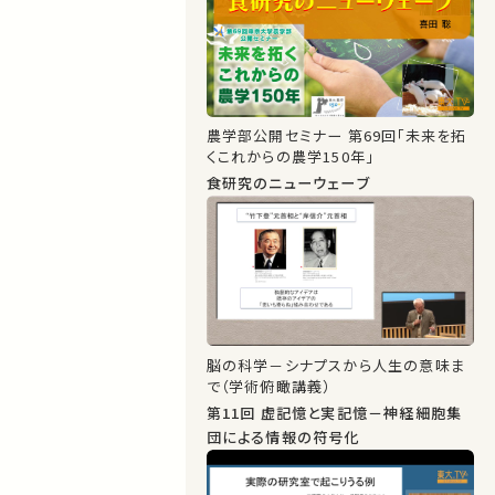
農学部公開セミナー 第69回「未来を拓
くこれからの農学150年」
食研究のニューウェーブ
脳の科学－シナプスから人生の意味ま
で（学術俯瞰講義）
第11回 虚記憶と実記憶－神経細胞集
団による情報の符号化