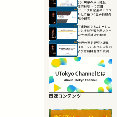
発と疾患の原因遺伝子
変異解明への応用
アナログ測定量のデジタ
ル化に基づく量子情報処
理の研究
宇宙論的シミュレーショ
ンと機械学習を用いた宇
宙大規模構造の解析
歩行の運動観察と運動
イメージにおける皮質お
よび脊髄興奮性の変調
関連コンテンツ