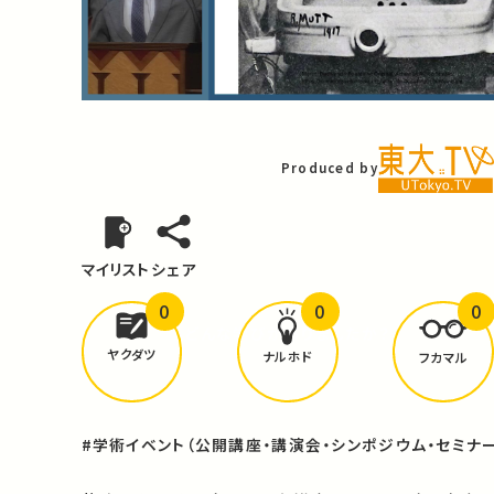
Video
Produced by
マイリスト
シェア
0
0
0
どんな学びが
ありましたか？
ヤクダツ
ナルホド
フカマル
#学術イベント（公開講座・講演会・シンポジウム・セミナー