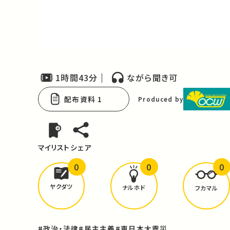
Video
1時間43分
ながら聞き可
配布資料 1
Produced by
マイリスト
シェア
0
0
0
どんな学びが
ありましたか？
ヤクダツ
ナルホド
フカマル
#政治・法律
#民主主義
#東日本大震災