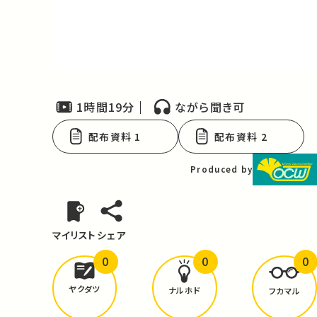
Video
1時間19分
ながら聞き可
配布資料 1
配布資料 2
Produced by
マイリスト
シェア
0
0
0
どんな学びが
ありましたか？
ヤクダツ
ナルホド
フカマル