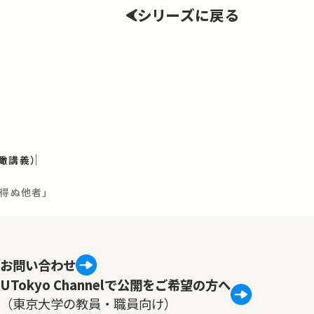
シリーズに戻る
瞰講義）
れ得ぬ他者」
お問い合わせ
UTokyo Channelで公開をご希望の方へ
（東京大学の教員・職員向け）