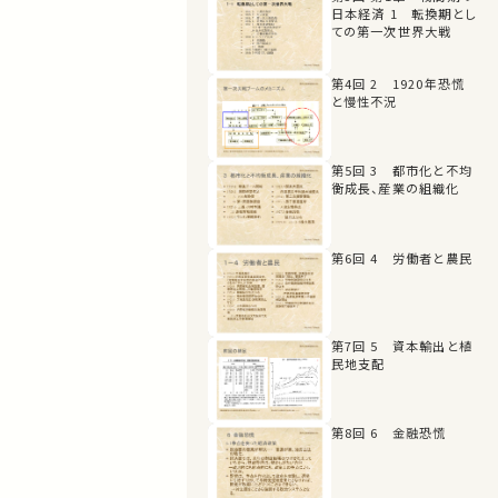
日本経済 1 転換期とし
ての第一次世界大戦
第4回 2 1920年恐慌
と慢性不況
第5回 3 都市化と不均
衡成長、産業の組織化
第6回 4 労働者と農民
第7回 5 資本輸出と植
民地支配
第8回 6 金融恐慌