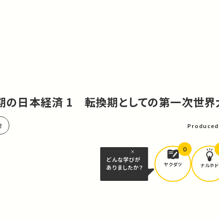
戦間期の日本経済 1 転換期としての第一次世界
2
Produced
0
どんな学びが
ヤクダツ
ナルホド
ありましたか？