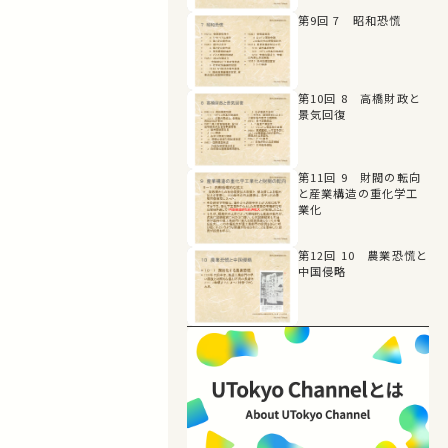
第9回 7 昭和恐慌
第10回 8 高橋財政と
景気回復
第11回 9 財閥の転向
と産業構造の重化学工
業化
第12回 10 農業恐慌と
中国侵略