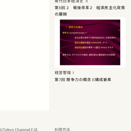
現代日本経済史 Ⅱ
第5回 2 戦後改革2 経済民主化政策
の展開
経営管理 I
第7回 競争力の概念と構成要素
UTokyo Channelとは
利用方法