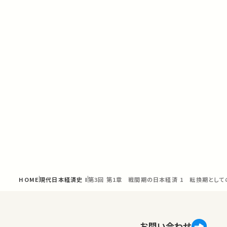
HOME
現代日本経済史 I
第3回 第1章 戦間期の日本経済 1 転換期とし
お問い合わせ