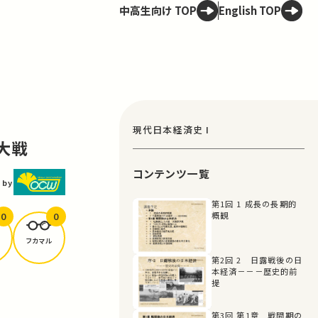
中高生向け TOP
English TOP
現代日本経済史 I
大戦
コンテンツ一覧
 by
第1回 1 成長の長期的
0
0
概観
フカマル
第2回 2 日露戦後の日
本経済－－－歴史的前
提
第3回 第1章 戦間期の