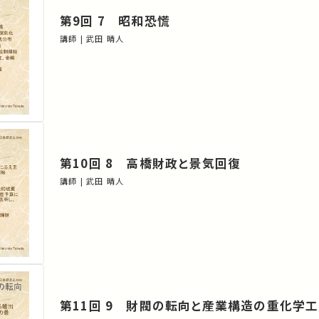
第9回 7 昭和恐慌
講師 | 武田 晴人
第10回 8 高橋財政と景気回復
講師 | 武田 晴人
第11回 9 財閥の転向と産業構造の重化学