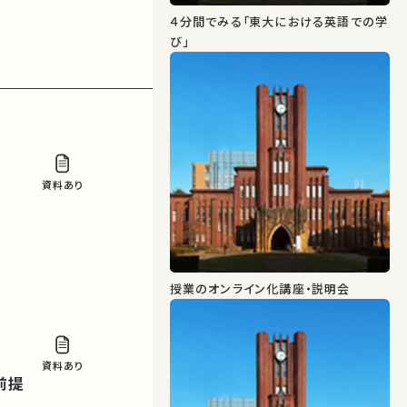
４分間でみる「東大における英語での学
び」
資料あり
授業のオンライン化講座・説明会
資料あり
前提