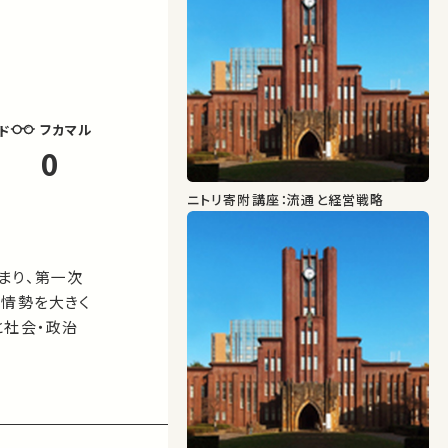
フカマル
ド
0
ニトリ寄附講座：流通と経営戦略
まり、第一次
会情勢を大きく
と社会・政治