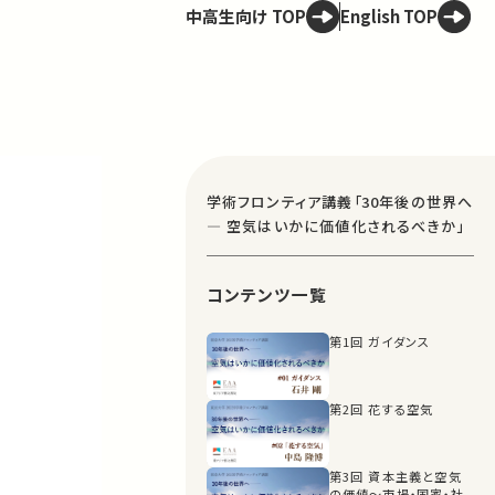
中高生向け TOP
English TOP
学術フロンティア講義「30年後の世界へ
― 空気はいかに価値化されるべきか」
コンテンツ一覧
第1回 ガイダンス
第2回 花する空気
第3回 資本主義と空気
の価値〜市場・国家・社