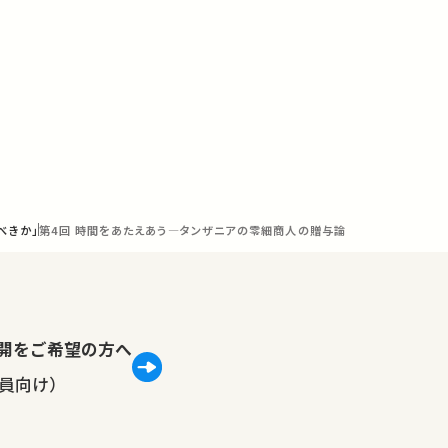
べきか」
第4回 時間をあたえあう―タンザニアの零細商人の贈与論
lで公開をご希望の方へ
員向け）