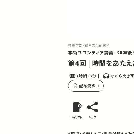
教養学部・総合文化研究科
学術フロンティア講義「30年
第4回 | 時間をあ
1時間37分
ながら聞き
配布資料 1
マイリスト
シェア
#経済・金融
#人口・社会問題
#人類