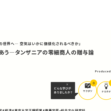
後の世界へ― 空気はいかに価値化されるべきか」
たえあう―タンザニアの零細商人の贈与論
可
Produced
0
どんな学びが
ヤクダツ
ナルホド
ありましたか？
学
#経済
#東京大学正規授業
#教養学部・総合文化研究科