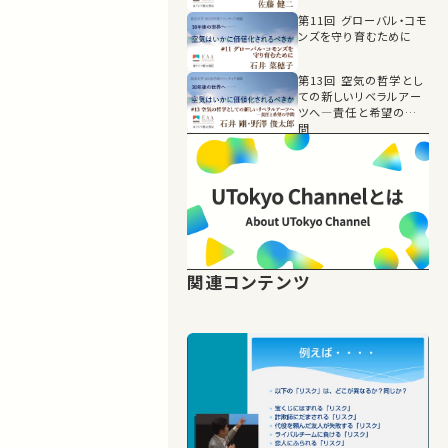
第11回 グローバル・コモ
ンズを守り育むために
第13回 空気の哲学とし
ての新しいリベラルアー
ツへ―責任と希望の学
問
関連コンテンツ