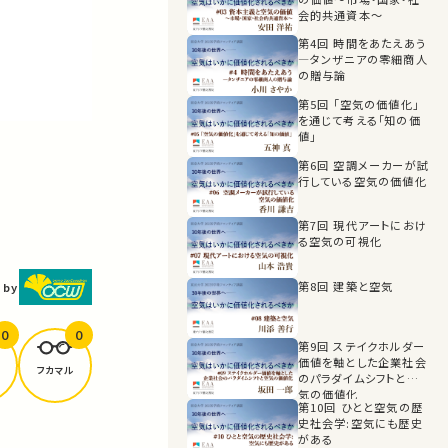
会的共通資本〜
第4回 時間をあたえあう
―タンザニアの零細商人
の贈与論
第5回 「空気の価値化」
を通じて考える「知の価
値」
第6回 空調メーカーが試
行している空気の価値化
第7回 現代アートにおけ
る空気の可視化
第8回 建築と空気
 by
0
0
第9回 ステイクホルダー
価値を軸とした企業社会
フカマル
のパラダイムシフトと空
気の価値化
第10回 ひとと空気の歴
史社会学:空気にも歴史
がある