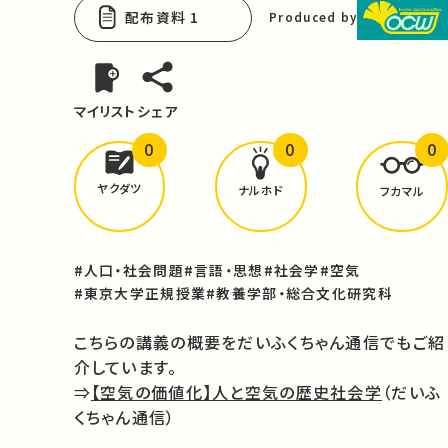
配布資料 1
Produced by
マイリスト
シェア
0
0
0
どんな学びが
ありましたか？
ヤクダツ
ナルホド
フカマル
#人口・社会問題
#言語・思想
#社会学
#空気
#東京大学正規授業
#教養学部・総合文化研究科
こちらの講義の概要をだいふくちゃん通信でもご紹
介しています。
⇒
【空気の価値化】人と空気の歴史社会学
（だいふ
くちゃん通信）