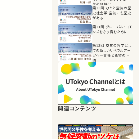
気の価値化
第10回 ひとと空気の歴
史社会学:空気にも歴史
がある
第11回 グローバル・コモ
ンズを守り育むために
第13回 空気の哲学とし
ての新しいリベラルアー
ツへ―責任と希望の学
問
関連コンテンツ