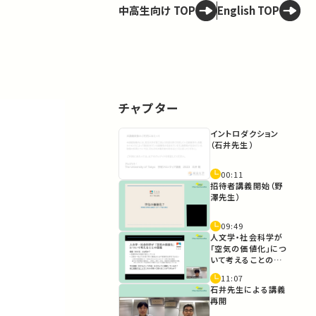
中高生向け TOP
English TOP
チャプター
イントロダクション
（石井先生）
00:11
招待者講義開始（野
澤先生）
09:49
人文学・社会科学が
「空気の価値化」につ
いて考えることの意
義
11:07
石井先生による講義
再開