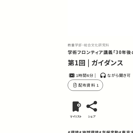
教養学部・総合文化研究科
学術フロンティア講義「30年
第1回 | ガイダンス
1時間6分
ながら聞き可
配布資料 1
マイリスト
シェア
#環境
#地球環境
#気候変動
#東京