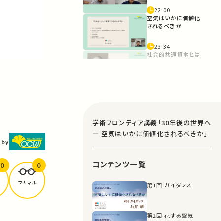
22:00
空気はいかに価値化
されるべきか
23:34
社会的共通資本とは
40:00
授業スケジュール
47:10
学術フロンティア講義「30年後の世界へ
エンディング（石井先
― 空気はいかに価値化されるべきか」
生）
 by
1:04:00
コンテンツ一覧
0
0
フカマル
第1回 ガイダンス
第2回 花する空気