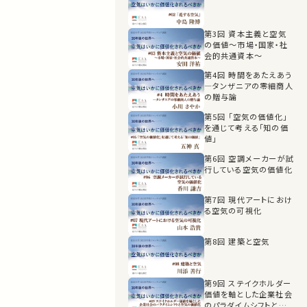
第3回 資本主義と空気
の価値〜市場・国家・社
会的共通資本〜
第4回 時間をあたえあう
―タンザニアの零細商人
の贈与論
第5回 「空気の価値化」
を通じて考える「知の価
値」
第6回 空調メーカーが試
行している空気の価値化
第7回 現代アートにおけ
る空気の可視化
第8回 建築と空気
第9回 ステイクホルダー
価値を軸とした企業社会
のパラダイムシフトと空