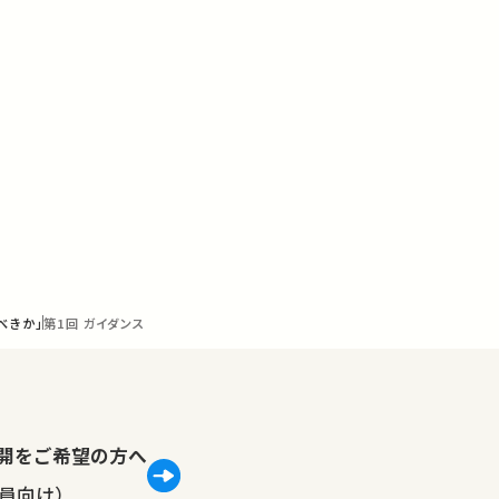
べきか」
第1回 ガイダンス
lで公開をご希望の方へ
員向け）