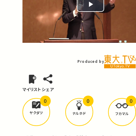
Play
Video
Produced by
マイリスト
シェア
0
0
0
どんな学びが
ありましたか？
ヤクダツ
ナルホド
フカマル