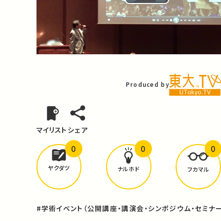
Play
Video
Produced by
マイリスト
シェア
0
0
0
どんな学びが
ありましたか？
ヤクダツ
ナルホド
フカマル
#学術イベント（公開講座・講演会・シンポジウム・セミナー