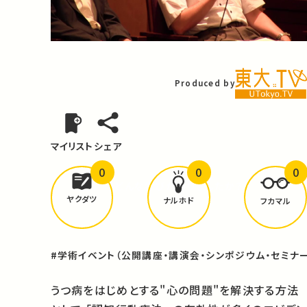
Video
Produced by
マイリスト
シェア
0
0
0
どんな学びが
ありましたか？
ヤクダツ
ナルホド
フカマル
#学術イベント（公開講座・講演会・シンポジウム・セミナー
うつ病をはじめとする"心の問題"を解決する方法