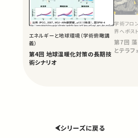
学術フロン
界へ――ポス
エネルギーと地球環境（学術俯瞰講
第7回 藻と人間：惑星サルベージ
義）
とテラフ
第4回 地球温暖化対策の長期技
術シナリオ
シリーズに戻る