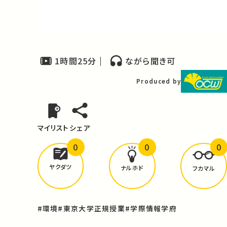
Video
1時間25分
ながら聞き可
Produced by
マイリスト
シェア
0
0
0
どんな学びが
ありましたか？
ヤクダツ
ナルホド
フカマル
#環境
#東京大学正規授業
#学際情報学府