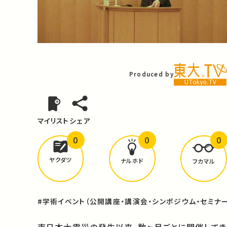
Video
Produced by
マイリスト
シェア
0
0
0
どんな学びが
ありましたか？
ヤクダツ
ナルホド
フカマル
#学術イベント（公開講座・講演会・シンポジウム・セミナー