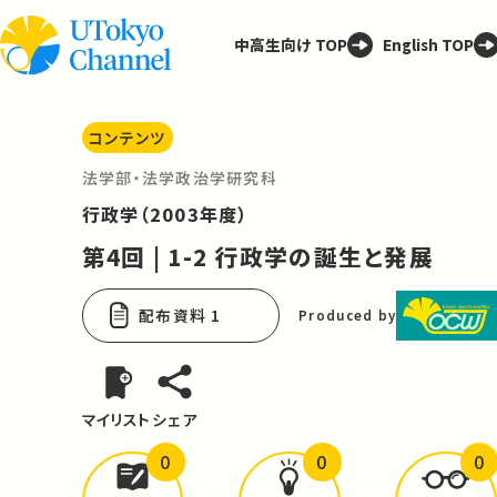
中高生向け TOP
English TOP
コンテンツ
法学部・法学政治学研究科
行政学（2003年度）
第4回 | 1-2 行政学の誕生と発展
配布資料 1
Produced by
マイリスト
シェア
0
0
0
どんな学びが
ありましたか？