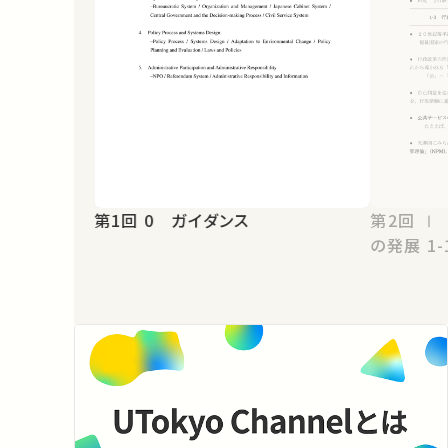
第1回 0 ガイダンス
第2回 Ⅰ 行政国家の成立と行政学
の発