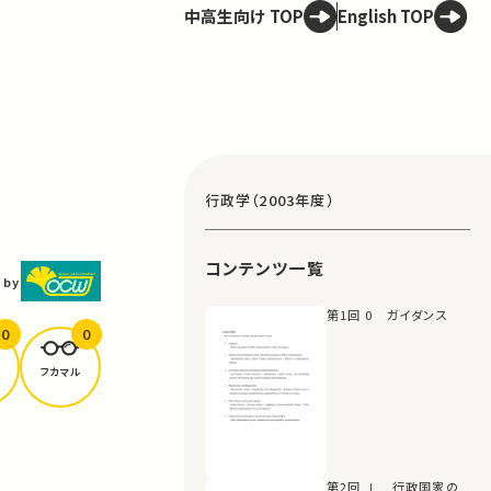
中高生向け TOP
English TOP
行政学（2003年度）
コンテンツ一覧
 by
第1回 0 ガイダンス
0
0
フカマル
第2回 Ⅰ 行政国家の