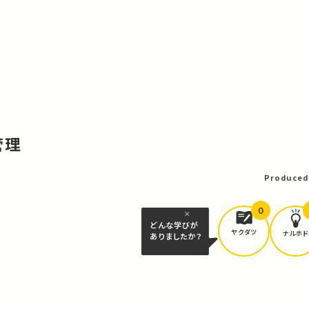
管理
Produced
0
どんな学びが
ヤクダツ
ナルホド
ありましたか？