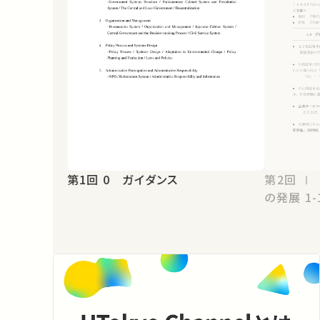
第1回 0 ガイダンス
第2回 Ⅰ 行政国家の成立と行政学
の発