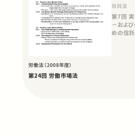
信託法
第7回 実務家第2回「運用型信託
－および
めの信託
労働法（2008年度）
第24回 労働市場法