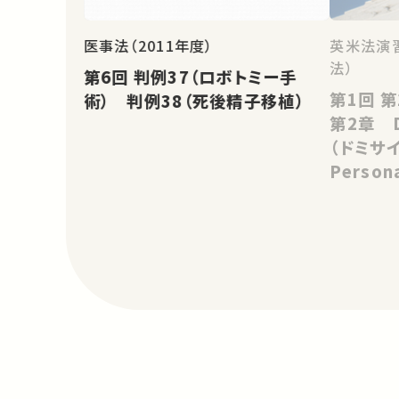
医事法（2011年度）
英米法演
法）
第6回 判例37（ロボトミー手
第1回 第1章 Introduction
術） 判例38（死後精子移植）
第2章 Do
（ドミサイル
Persona
裁判管轄