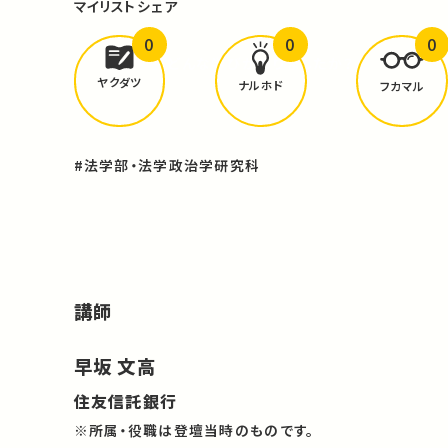
マイリスト
シェア
0
0
0
どんな学びが
ありましたか？
ヤクダツ
ナルホド
フカマル
#法学部・法学政治学研究科
講師
早坂 文高
住友信託銀行
※所属・役職は登壇当時のものです。