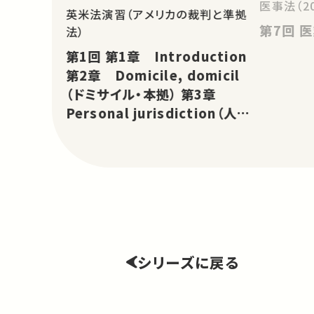
医事法（2
英米法演習（アメリカの裁判と準拠
第
法）
第1回 第1章 Introduction
第2章 Domicile, domicil
（ドミサイル・本拠） 第3章
Personal jurisdiction（人的
裁判管轄権）
シリーズに戻る