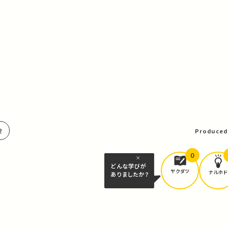
2
Produced
0
どんな学びが
ヤクダツ
ナルホド
ありましたか？