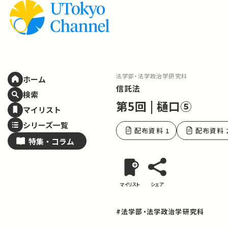
法学部・法学政治学研究科
ホーム
信託法
検索
第5回 | 樋口⑤
マイリスト
シリーズ一覧
配布資料 1
配布資料 
特集・
コラム
マイリスト
シェア
#法学部・法学政治学研究科