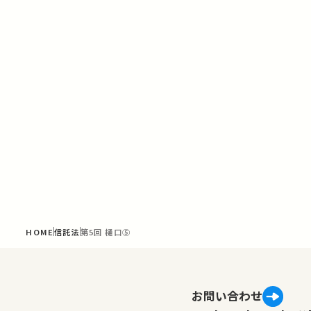
HOME
信託法
第5回 樋口⑤
お問い合わせ