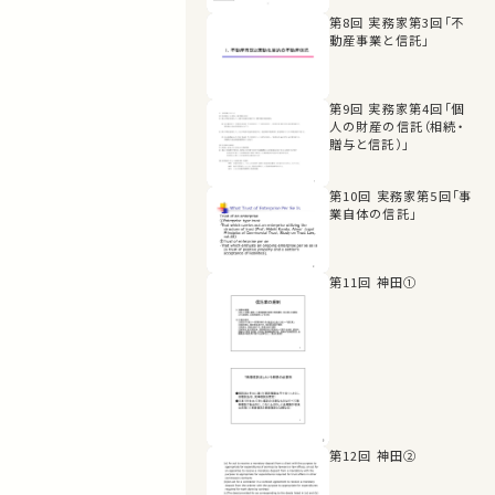
第8回 実務家第3回「不
動産事業と信託」
第9回 実務家第4回「個
人の財産の信託（相続・
贈与と信託）」
第10回 実務家第5回「事
業自体の信託」
第11回 神田①
第12回 神田②