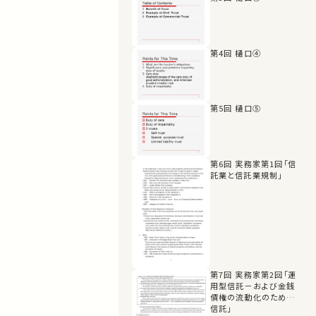
第4回 樋口④
第5回 樋口⑤
第6回 実務家第1回「信
託業と信託業規制」
第7回 実務家第2回「運
用型信託－および金銭
債権の流動化のための
信託」