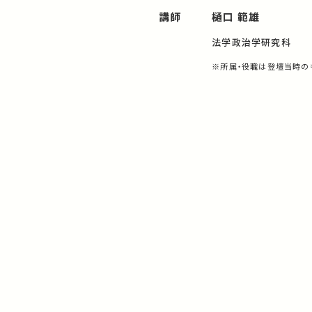
講師
樋口 範雄
法学政治学研究科
※所属・役職は登壇当時の