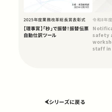
令和8年
2025年度業務改革総長賞表彰式
Notific
【理事賞】「秒」で振替！振替伝票
safety 
自動仕訳ツール
worksho
staff i
シリーズに戻る