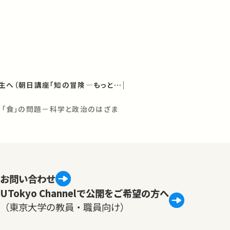
震災後、魂と風景の再生へ（朝日講座「知の冒険—もっともっと考えたい、世界は謎に満ちている」2011年度講義）
ぐる「食」の問題－科学と政治のはざま
お問い合わせ
UTokyo Channelで公開をご希望の方へ
（東京大学の教員・職員向け）