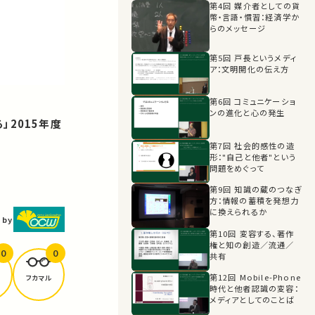
第4回 媒介者としての貨
幣・言語・慣習：経済学か
らのメッセージ
第5回 戸長というメディ
ア：文明開化の伝え方
第6回 コミュニケーショ
ンの進化と心の発生
」2015年度
第7回 社会的感性の造
形："自己と他者"という
問題をめぐって
第9回 知識の蔵のつなぎ
方：情報の蓄積を発想力
に換えられるか
 by
第10回 変容する、著作
権と知の創造／流通／
0
0
共有
第12回 Mobile-Phone
フカマル
時代と他者認識の変容：
メディアとしてのことば