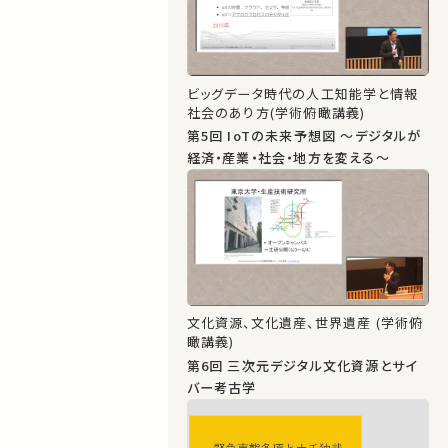
ビッグデータ時代の人工知能学と情報
社会のあり方(学術俯瞰講義)
第5回 IoTの未来予想図 ～デジタルが
経済・産業・社会・地方を変える～
文化資源、文化遺産、世界遺産 (学術俯
瞰講義)
第6回 三次元デジタル文化資源とサイ
バー考古学