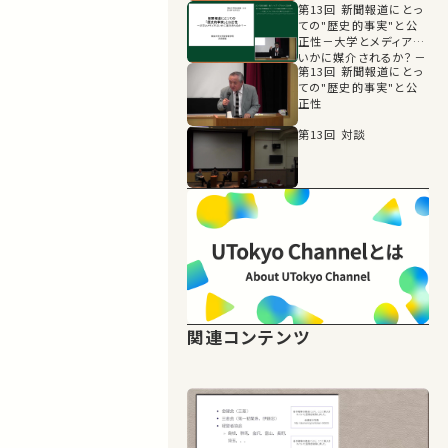
第13回 新聞報道にとっ
ての"歴史的事実"と公
正性－大学とメディアは
いかに媒介されるか？－
第13回 新聞報道にとっ
ての"歴史的事実"と公
正性
第13回 対談
関連コンテンツ