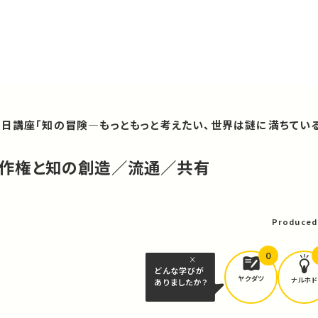
日講座「知の冒険―もっともっと考えたい、世界は謎に満ちている
、著作権と知の創造／流通／共有
可
Produced
0
どんな学びが
ヤクダツ
ナルホド
ありましたか？