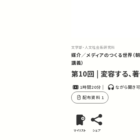
文学部・人文社会系研究科
媒介／メディアのつくる世界（朝
講義）
第10回 | 変容する
1時間20分
ながら聞き
配布資料 1
マイリスト
シェア