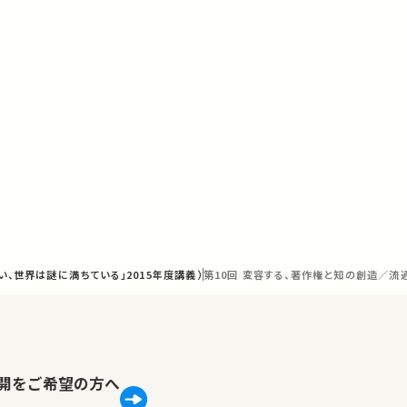
、世界は謎に満ちている」2015年度講義）
第10回 変容する、著作権と知の創造／流
lで公開をご希望の方へ