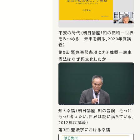
不安の時代（朝日講座「知の調和―世界
をみつめる 未来を創る」2020年度講
義）
第9回 緊急事態条項とナチ独裁―民主
憲法はなぜ死文化したか一
知と幸福（朝日講座「知の冒険—もっと
もっと考えたい、世界は謎に満ちている」
2012年度講義）
第3回 憲法学における幸福