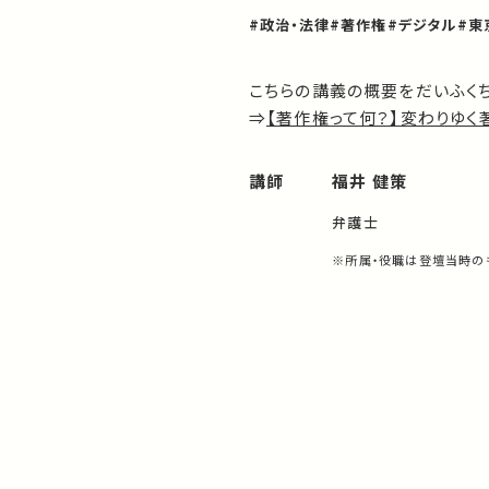
#政治・法律
#著作権
#デジタル
#東
こちらの講義の概要をだいふく
⇒
【著作権って何？】変わりゆく
講師
福井 健策
弁護士
※所属・役職は登壇当時の