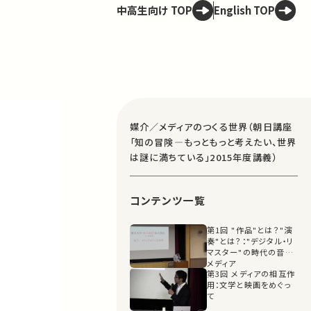
中高生向け TOP
English TOP
媒介／メディアのつくる世界（朝日講座
「知の冒険―もっともっと考えたい、世界
は謎に満ちている」2015年度講義）
コンテンツ一覧
第1回 "作品"とは？"演
奏"とは？："デジタル・リ
マスター"の時代の音と
メディア
第3回 メディアの相互作
用：文学と映画をめぐっ
て