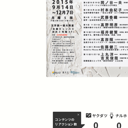
ヤクダツ
ナルホ
コンテンツの
0
0
リアクション数