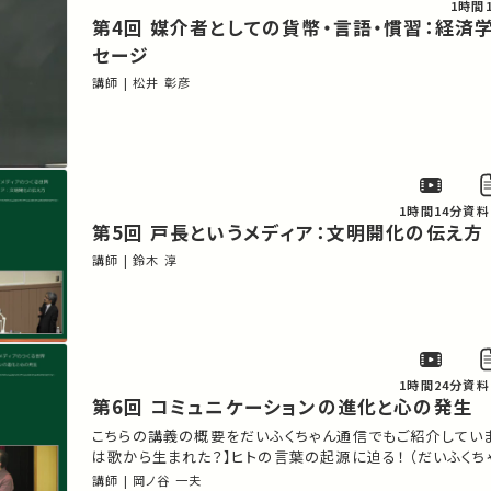
1時間
第4回 媒介者としての貨幣・言語・慣習：経済学からのメッ
セージ
講師 | 松井 彰彦
1時間14分
資料
第5回 戸長というメディア：文明開化の伝え方
講師 | 鈴木 淳
1時間24分
資料
第6回 コミュニケーションの進化と心の発生
こちらの講義の概要をだいふくちゃん通信でもご紹介していま
は歌から生まれた？】ヒトの言葉の起源に迫る！ （だいふくち
講師 | 岡ノ谷 一夫