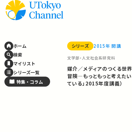
シリーズ
2015年 開講
ホーム
検索
文学部・人文社会系研究科
マイリスト
媒介／メディアのつくる世界
シリーズ一覧
冒険―もっともっと考えたい
特集・
コラム
ている」2015年度講義）