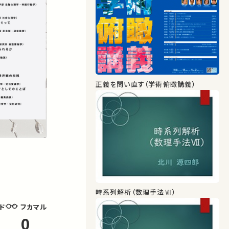
正義を問い直す（学術俯瞰講義）
時系列解析（数理手法Ⅶ）
フカマル
ド
0