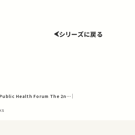
シリーズに戻る
UTokyo School of Public Health Forum The 2nd Forum (English)
ks