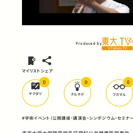
Video
Produced by
マイリスト
シェア
0
0
0
どんな学びが
ありましたか？
ヤクダツ
ナルホド
フカマル
#学術イベント（公開講座・講演会・シンポジウム・セミナー