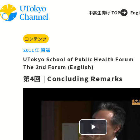
中高生向け TOP
Engl
コンテンツ
2011年 開講
UTokyo School of Public Health Forum
The 2nd Forum (English)
第4回 | Concluding Remarks
Play