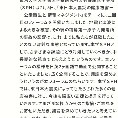
東京大学大学院医学系研究科公共健康医学専攻
（ＳＰＨ）は7月5日、「東日本大震災の健康被害－
－公衆衛生と 情報マネジメント」をテーマに、二回
目のフォーラムを開催いたしました。地震と津波に
よる大きな被害、その後の福島第一原子力発電所
の事故の影響は、これ までに私たちが経験したこ
とのない深刻な事態となっています。本学ＳＰＨと
して、さまざまな課題にどう対処していくべきか、中
長期的な視点でとらえようと いうものです。 本フォ
ーラムの模様を日英2ヶ国語で動画で公開すること
といたしました。広く公開することで、議論を深めよ
うというのが本フォーラムのねらいです。 本学ＳＰＨ
では、東日本大震災によってもたらされた多くの健
康被害に対し、今後も幅広い支援と提言を行って
いきます。さまざまな視点からのご指摘・ご意見を
お寄せいただき、議論を深めていきたいと考えてい