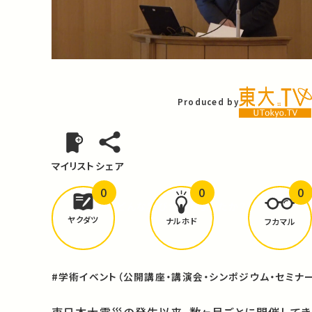
Video
Produced by
マイリスト
シェア
0
0
0
どんな学びが
ありましたか？
ヤクダツ
ナルホド
フカマル
#学術イベント（公開講座・講演会・シンポジウム・セミナー