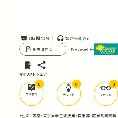
Video
1時間41分
ながら聞き可
配布資料 1
Produced by
マイリスト
シェア
0
0
0
どんな学びが
ありましたか？
ヤクダツ
ナルホド
フカマル
#生命・医療
#東京大学正規授業
#医学部・医学系研究科