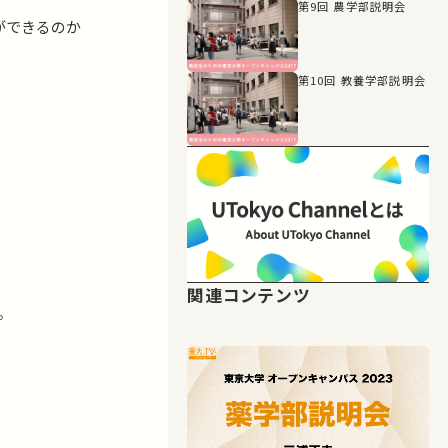
第9回 農学部説明会
ができるのか
第10回 教養学部説明会
関連コンテンツ
。