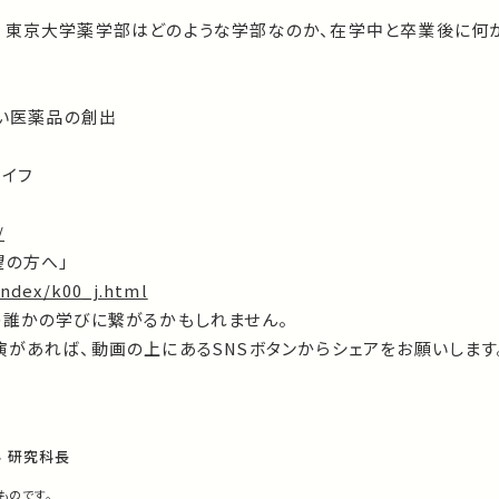
、東京大学薬学部はどのような学部なのか、在学中と卒業後に何
しい医薬品の創出
ライフ
/
望の方へ」
index/k00_j.html
の誰かの学びに繋がるかもしれません。
があれば、動画の上にあるSNSボタンからシェアをお願いします
 研究科長
ものです。