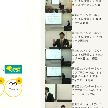
における通信 2.2 物理
層 2.3 データリンク層
第4回 2.インターネット
における通信 2.4 媒体
アクセス副層
第5回 2.インターネット
における通信 2.5 ネット
ワーク層(IP)
第6回 2.インターネット
における通信 2.6 トラン
スポート層 2.7 経路制
御
第7回 3.インターネット
 by
のアプリケーション 3.1
電子メール 3.2 マルチメ
ディアデータ形式
0
0
第8回 3.インターネット
フカマル
のアプリケーション 3.3
World Wide Web
第9回 4.セキュリティと
著作権保護 4.1 セキュリ