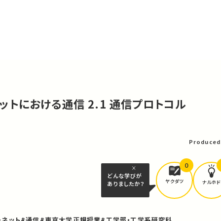
ーネットにおける通信 2.1 通信プロトコル
可
Produced
0
どんな学びが
ヤクダツ
ナルホド
ありましたか？
ーネット
#通信
#東京大学正規授業
#工学部・工学系研究科