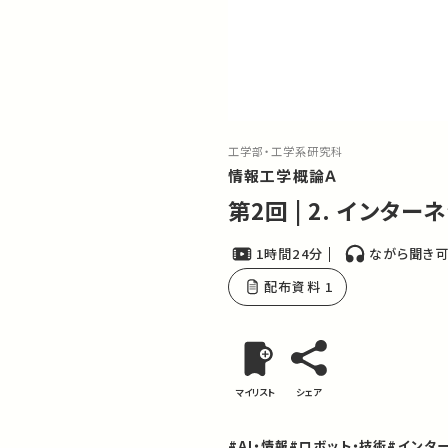
工学部・工学系研究科
情報工学概論Ａ
第2回 | 2. インタ
1時間24分
ながら聞き
配布資料 1
マイリスト
シェア
#AI・情報
#ロボット・技術
#インタ