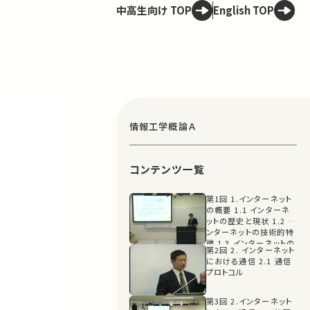
中高生向け TOP
English TOP
情報工学概論Ａ
コンテンツ一覧
第1回 1.インターネット
の概要 1.1 インターネ
ットの歴史と現状 1.2 イ
ンターネットの技術的特
徴 1.3 インターネットの
第2回 2. インターネット
運営組織 1.4 情報量を
における通信 2.1 通信
表す単位
プロトコル
第3回 2.インターネット