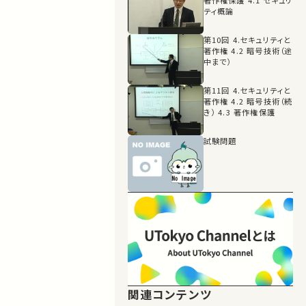
ティ概論
第10回 4.セキュリティと
著作権 4.2 暗号技術（途
中まで）
第11回 4.セキュリティと
著作権 4.2 暗号技術（続
き） 4.3 著作権保護
試験問題
関連コンテンツ