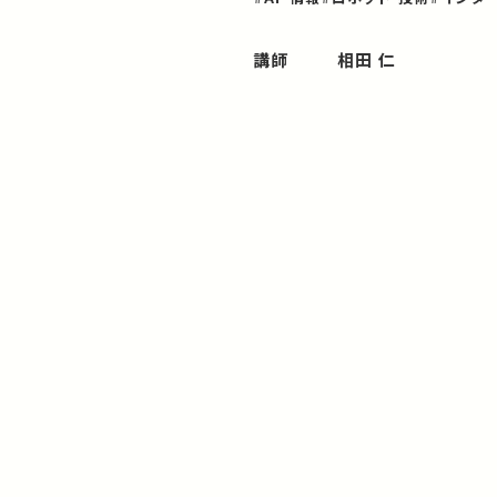
講師
相田 仁