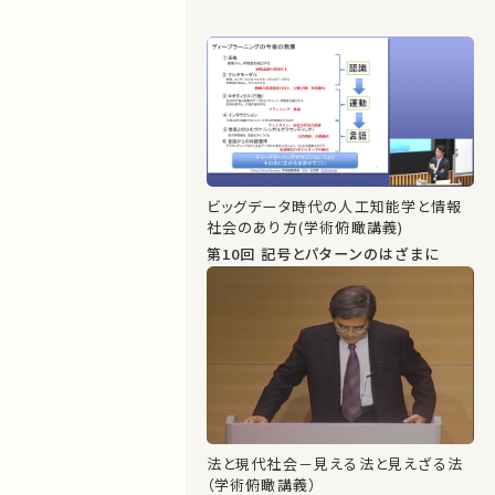
ビッグデータ時代の人工知能学と情報
社会のあり方(学術俯瞰講義)
第10回 記号とパターンのはざまに
法と現代社会－見える法と見えざる法
（学術俯瞰講義）