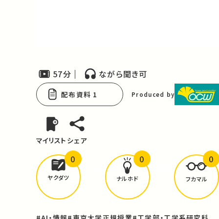
Video
57分
ながら聞き可
配布資料 1
Produced by
マイリスト
シェア
0
0
0
どんな学びが
ありましたか？
ヤクダツ
ナルホド
フカマル
#AI・情報
#東京大学正規授業
#工学部・工学系研究科