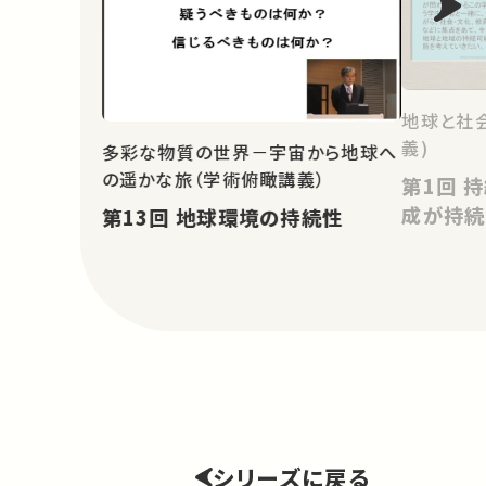
地球と社
義)
多彩な物質の世界－宇宙から地球へ
の遥かな旅（学術俯瞰講義）
第1回 持続可能な開発目標の達
成が持続
第13回 地球環境の持続性
シリーズに戻る