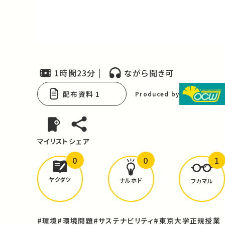
Video
1時間23分
ながら聞き可
配布資料 1
Produced by
マイリスト
シェア
0
0
1
どんな学びが
ありましたか？
ヤクダツ
ナルホド
フカマル
#環境
#環境問題
#サステナビリティ
#東京大学正規授業