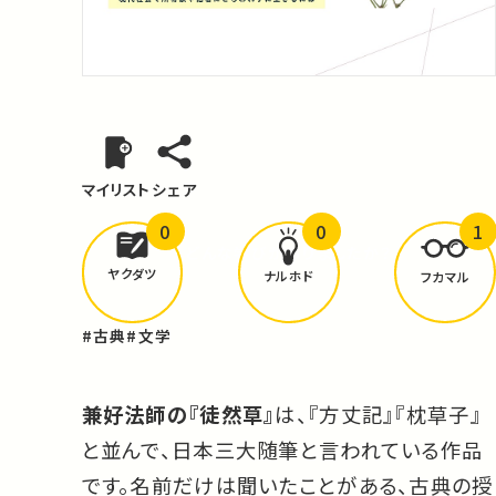
マイリスト
シェア
0
0
1
どんな学びが
ありましたか？
ヤクダツ
ナルホド
フカマル
#古典
#文学
兼好法師の『徒然草』
は、『方丈記』『枕草子』
と並んで、日本三大随筆と言われている作品
です。名前だけは聞いたことがある、古典の授