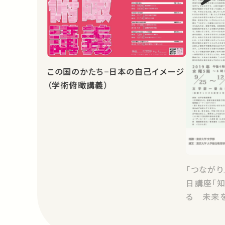
この国のかたち−日本の自己イメージ
（学術俯瞰講義）
「つながり
日講座「
る 未来を