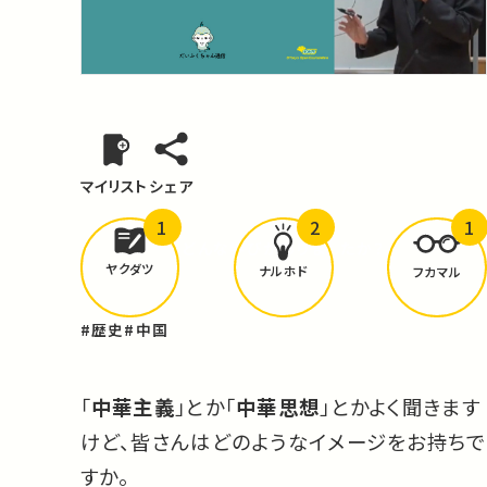
マイリスト
シェア
1
2
1
どんな学びが
ありましたか？
ヤクダツ
ナルホド
フカマル
#歴史
#中国
「
中華主義
」とか「
中華思想
」とかよく聞きます
けど、皆さんはどのようなイメージをお持ちで
すか。