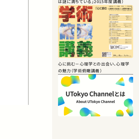
は謎に満ちている」2015年度講義）
心に挑む－心理学との出会い、心理学
の魅力（学術俯瞰講義）