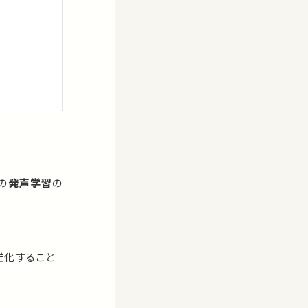
の
発声学習
の
雑化すること