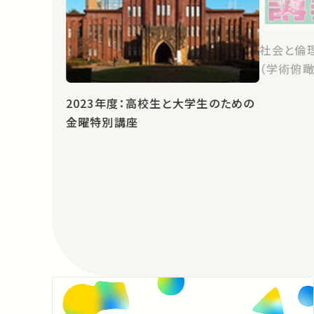
社会と倫
（学術俯瞰
2023年度：高校生と大学生のための
金曜特別講座