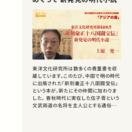
東洋文化研究所は数多くの貴重書を収
蔵しています。このたび、中国で明の時代
に出版された『新刻彙正十八国闘宝伝』
という本が、新たにその仲間に加わりま
した。 春秋時代に実在した伍子胥という
文武両道の名将を主人公とする通俗小
説で、これまで存在が知られていなかっ
た、新発見の作品です。 とはいえ、そのス
トーリーは、今まで誰も知らなかったお