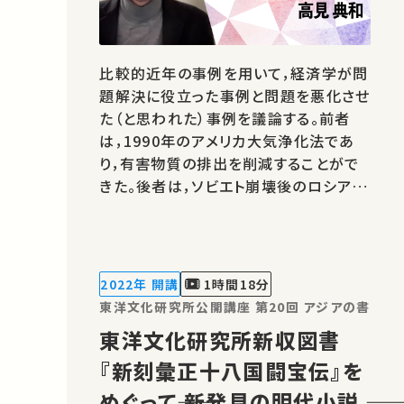
比較的近年の事例を用いて，経済学が問
題解決に役立った事例と問題を悪化させ
た（と思われた）事例を議論する。前者
は，1990年のアメリカ大気浄化法であ
り，有害物質の排出を削減することがで
きた。後者は，ソビエト崩壊後のロシアの
市場経済化であり，ロシア経済に大混乱
をもたらしたと批判されるようになった。
講師：高見 典和 ★高校生と大学生のた
めの金曜特別講座 ★あなたのシェア
2022年 開講
1時間18分
が、ほかの誰かの学びに繋がるかもし…
東洋文化研究所公開講座 第20回 アジアの書
東洋文化研究所新収図書
『新刻彙正十八国闘宝伝』を
めぐって―― 新発見の明代小説 ――