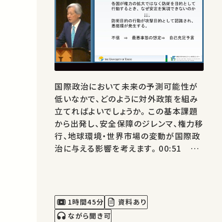
国際政治において未来の予測可能性が
低いなかで、どのように対外政策を組み
立てればよいでしょうか。 この基本課題
から出発し、安全保障のジレンマ、権力移
行、地球環境・世界市場の変動が国際政
治に与える影響を考えます。 00:51 問
題の所在 国際政治の予測不確実性
05:18 不連続としての戦争 16:24 戦
争予防とその限界 28:03 安全保障の
ジレンマ 45:34 予測できない未来にど
1時間45分
資料あり
う向き合うか ★ 過去の公開講座 …
ながら聞き可