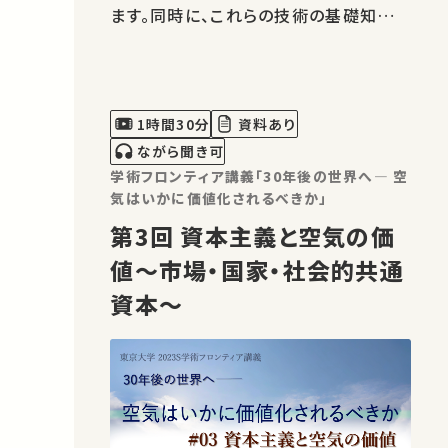
ます。同時に、これらの技術の基礎知識や
金融分野における課題についてもわかり
やすく解説します。人工知能が金融業界
でどのように機能し、今後の展望や課題
にどのように対処できるかについて深い
1時間30分
資料あり
理解を得ることが期待されます。 ※動画
ながら聞き可
を再…
学術フロンティア講義「30年後の世界へ― 空
気はいかに価値化されるべきか」
第3回 資本主義と空気の価
値〜市場・国家・社会的共通
資本〜