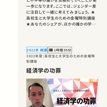
と不平等の違いを見極めていくことが第
一歩になります。ここでは、ジェンダー差
に注目して一緒に考えてみましょう。 ★
高校生と大学生のための金曜特別講座
★あなたのシェアが、ほかの誰かの学び
に繋がるかもしれません。 お気に入りの
講義・講演があればSNSなどでシェアを
お願いします。 運営・著作権処理・映像
編集：東京大学 大学総合教育研究セン
2022年 開講
1時間35分
ター
2022年度：高校生と大学生のための金曜特
別講座
経済学の功罪