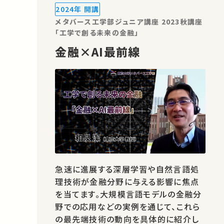
話というわけではありませんでした。そ
2024年 開講
れどころか、明よりも前の元の時代か…
メタバース工学部ジュニア講座 2023秋講座
「工学で創る未来の金融」
金融×AI最前線
急速に進展する深層学習や自然言語処
理技術が金融分野に与える影響に焦点
を当てます。大規模言語モデルの金融分
野での応用などの実例を通じて、これら
の最先端技術の動向を具体的に紹介し