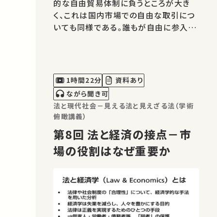
的な自由貿易体制に負うところが大き
く、これは国内市場での自由な取引につ
いても同様である。誰もが自由に参入で
きる市場が、消費者と生産者の双方にと
って望ましく、それを「賢明な法制度」に
よって守るという法と経済学の基本的な
考え方を、地球環境問題や住宅・都市問
1時間22分
資料あり
題、および雇用問題に適用する。具体…
ながら聞き可
法と現代社会－見える法と見えざる法（学術
俯瞰講義）
第8回 法と経済の接点－市
場の役割はなぜ重要か