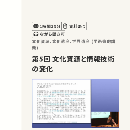
想を展開して、アジア各地へ大きな影響
を与えました。インド仏教研究の方法を
紹介しながら、古代インドの歴史的文脈
を踏まえ、思想史的視点から、仏教経典
1時間39分
資料あり
が説く秩序の形成と崩壊を論じます。 …
ながら聞き可
文化資源、文化遺産、世界遺産 (学術俯瞰講
義)
第5回 文化資源と情報技術
の変化