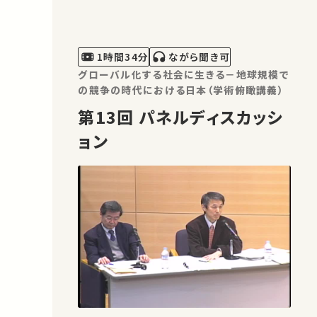
って望ましく、それを「賢明な法制度」に
よって守るという法と経済学の基本的な
考え方を、地球環境問題や住宅・都市問
1時間34分
ながら聞き可
題、および雇用問題に適用する。具体…
グローバル化する社会に生きる－地球規模で
の競争の時代における日本（学術俯瞰講義）
第13回 パネルディスカッシ
ョン