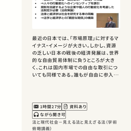
最近の日本では、「市場原理」に対するマ
イナス・イメージが大きい。しかし、資源
の乏しい日本の戦後の経済発展は、世界
的な自由貿易体制に負うところが大き
く、これは国内市場での自由な取引につ
いても同様である。誰もが自由に参入で
きる市場が、消費者と生産者の双方にと
って望ましく、それを「賢明な法制度」に
よって守るという法と経済学の基本的な
考え方を、地球環境問題や住宅・都市問
1時間27分
資料あり
題、および雇用問題に適用する。具体…
ながら聞き可
法と現代社会－見える法と見えざる法（学術
俯瞰講義）