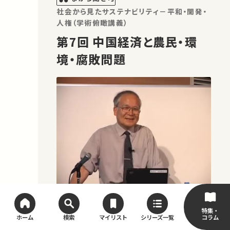
社会から見たサステナビリティ－平和・開発・
人権（学術俯瞰講義）
第7回 中国経済と農民・環
境・腐敗問題
いま注目を集める中国を素材に、経済発
特集・
コラム
ホーム
検索
マイリスト
シリーズ一覧
展とは何か、体制移行とはどういうこと