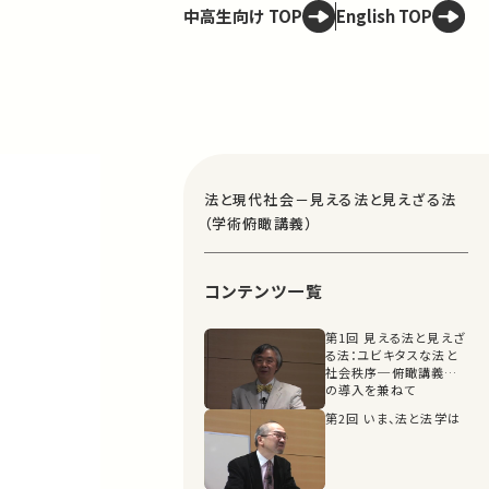
中高生向け TOP
English TOP
法と現代社会－見える法と見えざる法
（学術俯瞰講義）
コンテンツ一覧
第1回 見える法と見えざ
る法：ユビキタスな法と
社会秩序─俯瞰講義へ
の導入を兼ねて
第2回 いま、法と法学は