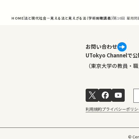
HOME
法と現代社会－見える法と見えざる法（学術俯瞰講義）
第10回 雇用
お問い合わせ
UTokyo Channe
（東京大学の教員・職
利用規約
プライバシーポリシ
© Cen