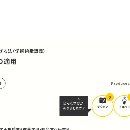
ざる法（学術俯瞰講義）
への適用
可
2
Produced
0
どんな学びが
ヤクダツ
ナルホド
ありましたか？
大学正規授業
#教養学部・総合文化研究科