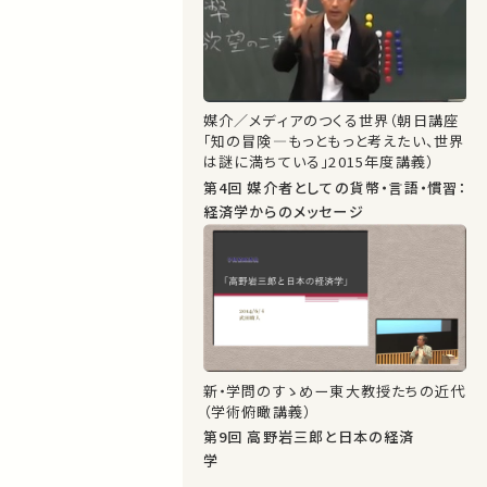
媒介／メディアのつくる世界（朝日講座
「知の冒険―もっともっと考えたい、世界
は謎に満ちている」2015年度講義）
第4回 媒介者としての貨幣・言語・慣習：
経済学からのメッセージ
新・学問のすゝめー東大教授たちの近代
（学術俯瞰講義）
第9回 高野岩三郎と日本の経済
学