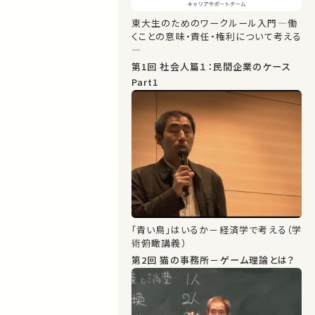
東大生のためのワークルール入門―働
くことの意味・責任・権利について考える
―
第1回 社会人篇１：民間企業のケース
Part1
「青い鳥」はいるか－経済学で考える（学
術俯瞰講義）
第2回 猫の事務所－ゲーム理論とは？