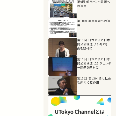
第9回 都市・住宅問題へ
の適用
第10回 雇用問題への適
用
第11回 日本の法と日本
的公私構造（１） 都市計
画を題材に
第12回 日本の法と日本
的公私構造（２） ジェンダ
ー問題を題材に
第13回 まとめ：法と社会
秩序の相互作用