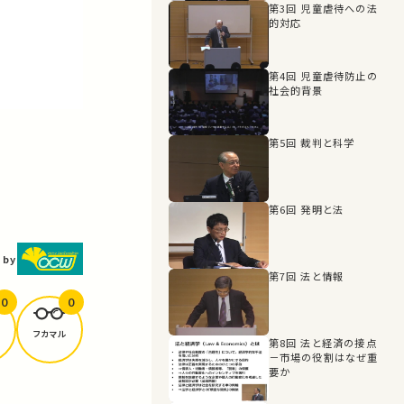
第3回 児童虐待への法
的対応
第4回 児童虐待防止の
社会的背景
第5回 裁判と科学
第6回 発明と法
 by
第7回 法と情報
0
0
フカマル
第8回 法と経済の接点
－市場の役割はなぜ重
要か