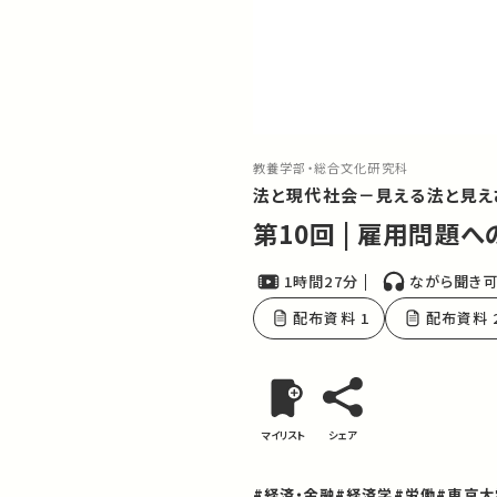
教養学部・総合文化研究科
法と現代社会－見える法と見え
第10回 | 雇用問題
1時間27分
ながら聞き
配布資料 1
配布資料 
マイリスト
シェア
#経済・金融
#経済学
#労働
#東京